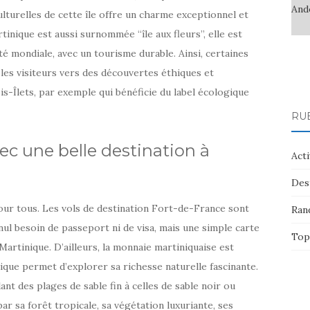
culturelles de cette île offre un charme exceptionnel et
tinique est aussi surnommée “île aux fleurs”, elle est
té mondiale, avec un tourisme durable. Ainsi, certaines
 les visiteurs vers des découvertes éthiques et
-Îlets, par exemple qui bénéficie du label écologique
RU
c une belle destination à
Acti
Des
 pour tous. Les vols de destination Fort-de-France sont
Ran
ul besoin de passeport ni de visa, mais une simple carte
Top
 Martinique. D’ailleurs, la monnaie martiniquaise est
nique permet d’explorer sa richesse naturelle fascinante.
ant des plages de sable fin à celles de sable noir ou
par sa forêt tropicale, sa végétation luxuriante, ses